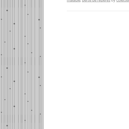
maladie
,
perte de repères
by
colett