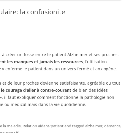
aire: la confusionite
 à créer un fossé entre le patient Alzheimer et ses proches:
ent les manques et jamais les ressources
, l’utilisation
» enferme le patient dans un univers fermé et anxiogène.
s et de leur proches devienne satisfaisante, agréable ou tout
r
le courage d’aller à contre-courant
de bien des idées
 », il faut expliquer comment fonctionne la pathologie non
que ou médical mais dans la vie quotidienne.
 la maladie
,
Relation aidant/patient
and tagged
alzheimer
,
démence
,