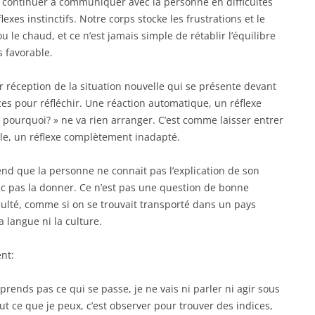
Pour continuer à communiquer avec la personne en difficultés
lexes instinctifs. Notre corps stocke les frustrations et le
ou le chaud, et ce n’est jamais simple de rétablir l’équilibre
 favorable.
réception de la situation nouvelle qui se présente devant
ces pour réfléchir. Une réaction automatique, un réflexe
s? pourquoi? » ne va rien arranger. C’est comme laisser entrer
ule, un réflexe complètement inadapté.
nd que la personne ne connait pas l’explication de son
c pas la donner. Ce n’est pas une question de bonne
ficulté, comme si on se trouvait transporté dans un pays
a langue ni la culture.
nt:
rends pas ce qui se passe, je ne vais ni parler ni agir sous
out ce que je peux, c’est observer pour trouver des indices,