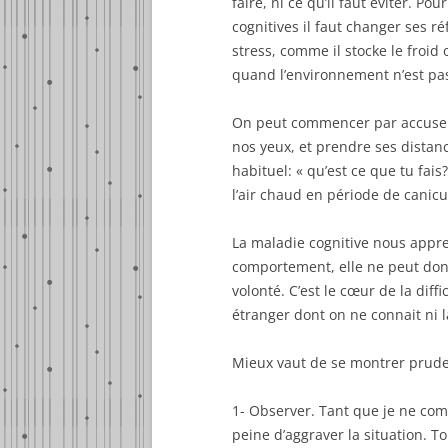
faire, ni ce qu’il faut éviter. 
cognitives il faut changer ses réf
stress, comme il stocke le froid 
quand l’environnement n’est pas
On peut commencer par accuser 
nos yeux, et prendre ses distan
habituel: « qu’est ce que tu fai
l’air chaud en période de canic
La maladie cognitive nous appre
comportement, elle ne peut don
volonté. C’est le cœur de la dif
étranger dont on ne connait ni l
Mieux vaut de se montrer prude
1- Observer. Tant que je ne comp
peine d’aggraver la situation. T