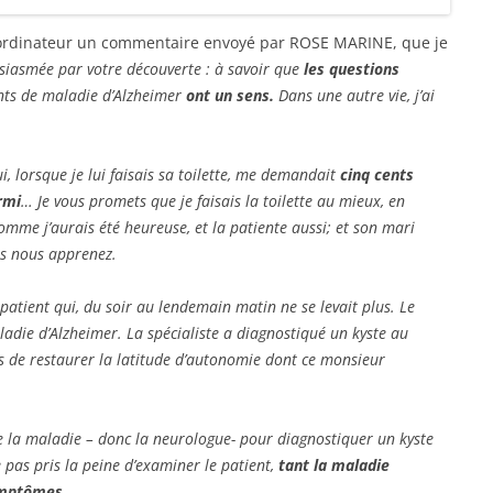
 ordinateur un commentaire envoyé par ROSE MARINE, que je
usiasmée par votre découverte : à savoir que
les questions
ints de maladie d’Alzheimer
ont un sens.
Dans une autre vie, j’ai
i, lorsque je lui faisais sa toilette, me demandait
cinq cents
ormi
… Je vous promets que je faisais la toilette au mieux, en
mme j’aurais été heureuse, et la patiente aussi; et son mari
us nous apprenez.
patient qui, du soir au lendemain matin ne se levait plus. Le
aladie d’Alzheimer. La spécialiste a diagnostiqué un kyste au
is de restaurer la latitude d’autonomie dont ce monsieur
e de la maladie – donc la neurologue- pour diagnostiquer un kyste
pas pris la peine d’examiner le patient,
tant la maladie
ymptômes.