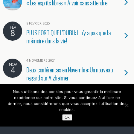
« Les esprits libres » A voir sans attendre
8 FÉVRIER 2025
FÉV
8
PLUS FORT QUE L’OUBLI: Il n’y a pas que la
mémoire dans la vie!
4 NOVEMBRE 2024
NOV
4
Deux conférences en Novembre: Un nouveau
regard sur Alzheimer
Nous utilisons des cookies pour vous garantir la meilleure
expérience sur notre site. Si vous continuez à utiliser ce
dernier, nous considérerons que vous acceptez l'utilisation des
Mobile
Bureau
cookies.
Ok