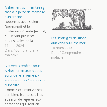
Alzheimer : comment réagir
face à la perte de mémoire
d’un proche ?
Réponses avec Colette
Roumanoff et le
professeur Claude Jeandel,
qui seront présents
Les stratégies de survie
aux Estivales de la
d’un cerveau Alzheimer
Fondation Partage et vie à
11 mai 2024
18 mars 2015
Paris, le 19 juin prochain,
Dans "Comprendre la
Dans "Comprendre la
en partenariat avec « Le
maladie"
maladie"
Point ». Cet Article rédigé
par Par Clémence de Ligny
Nouveaux repères pour
a été publie sur le site
Alzheimer en trois videos
internet du POINT le
sortir de l’énervement /
02/05/2024 à 16h00…
sortir du stress / sortir de la
culpabilité
Comme ces mini-videos
semblent bien accueillies
et servir de repères aux
personnes qui sont en