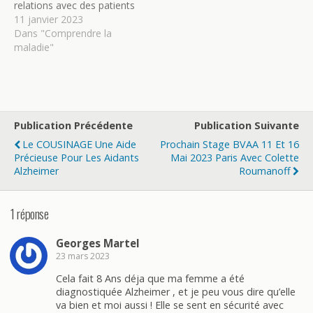
relations avec des patients
atteints de maladies
11 janvier 2023
neuro-cognitives, en voici
Dans "Comprendre la
3 nouvelles, tournées dans
maladie"
une ambiance très cosy. Il
est nécessaire de se sentir
relativement calme avec
du silence autour pour
pouvoir réfléchir
Publication Précédente
Publication Suivante
efficacement au…
Le COUSINAGE Une Aide
Prochain Stage BVAA 11 Et 16
Précieuse Pour Les Aidants
Mai 2023 Paris Avec Colette
Alzheimer
Roumanoff
1 réponse
Georges Martel
23 mars 2023
Cela fait 8 Ans déja que ma femme a été
diagnostiquée Alzheimer , et je peu vous dire qu’elle
va bien et moi aussi ! Elle se sent en sécurité avec