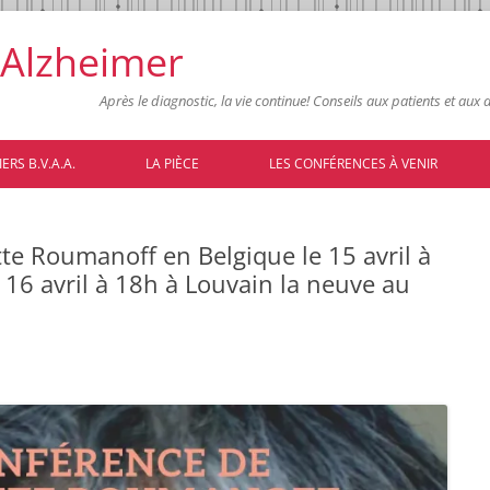
 Alzheimer
Après le diagnostic, la vie continue! Conseils aux patients et aux
Skip
to
ERS B.V.A.A.
LA PIÈCE
LES CONFÉRENCES À VENIR
content
te Roumanoff en Belgique le 15 avril à
 16 avril à 18h à Louvain la neuve au