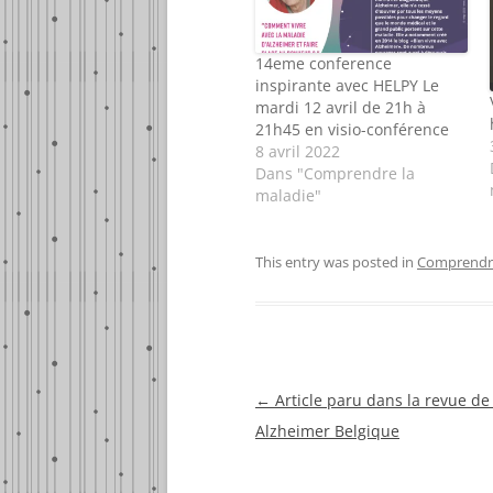
14eme conference
inspirante avec HELPY Le
mardi 12 avril de 21h à
21h45 en visio-conférence
8 avril 2022
Dans "Comprendre la
maladie"
This entry was posted in
Comprendre
Navigation
←
Article paru dans la revue de 
des
Alzheimer Belgique
articles