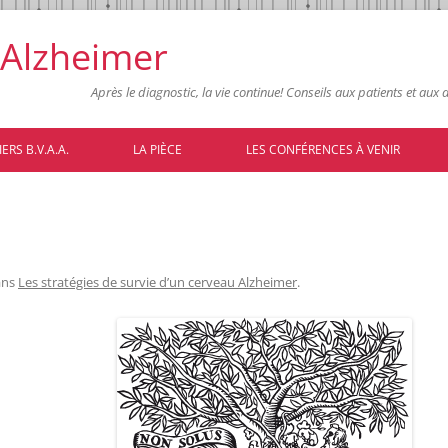
 Alzheimer
Après le diagnostic, la vie continue! Conseils aux patients et aux
Skip
to
ERS B.V.A.A.
LA PIÈCE
LES CONFÉRENCES À VENIR
content
ans
Les stratégies de survie d’un cerveau Alzheimer
.